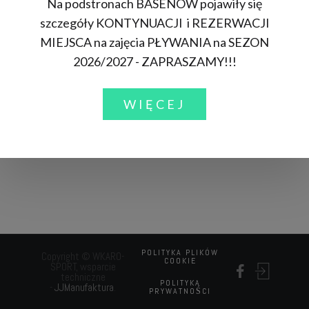
Na podstronach BASENÓW pojawiły się
szczegóły KONTYNUACJI i REZERWACJI
MIEJSCA na zajęcia PŁYWANIA na SEZON
2026/2027 - ZAPRASZAMY!!!
CAPTCHA
*
WIĘCEJ
WYŚLIJ
POLITYKA PLIKÓW
Copyright © WKARO-
COOKIE
SPORT, wsparcie
techniczne
POLITYKA
-
JJManufaktura
.
PRYWATNOŚCI