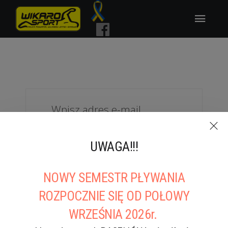
Wpisz adres e-mail
powiązany z twoim
kontem użytkownika.
UWAGA!!!
Twoja nazwa użytkownika
zostanie wysłana na
NOWY SEMESTR PŁYWANIA
podany adres e-mail.
ROZPOCZNIE SIĘ OD POŁOWY
WRZEŚNIA 2026r.
Adres e-mail
*