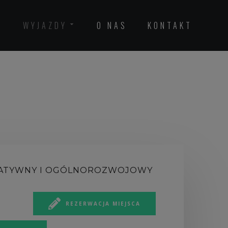
WYJAZDY
O NAS
KONTAKT
KREATYWNY I OGÓLNOROZWOJOWY
REZERWACJA MIEJSCA