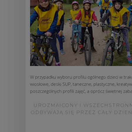
W przypadku wyboru profilu ogólnego dzieci w trakci
wiosłowe, deski SUP, taneczne, plastyczne, kreatyw
poszczególnych profili zajęć, a oprócz świetnej z
UROZMAICONY I WSZECHSTRONN
ODBYWAJĄ SIĘ PRZEZ CAŁY DZIEŃ W