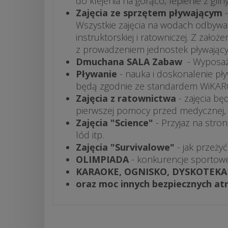
do klejenia na gorąco, lepienie z glin
Zajęcia ze sprzętem pływającym
-
Wszystkie zajęcia na wodach odbywa
instruktorskiej i ratowniczej. Z zało
z prowadzeniem jednostek pływający
Dmuchana SALA Zabaw
- Wyposażo
Pływanie
- nauka i doskonalenie pł
będą zgodnie ze standardem WiKARO-S
Zajęcia z ratownictwa
- zajęcia bę
pierwszej pomocy przed medycznej, 
Zajęcia "Science"
- Przyjaz na stro
lód itp.
Zajęcia "Survivalowe"
- jak przeży
OLIMPIADA
- konkurencje sportow
KARAOKE, OGNISKO, DYSKOTEKA
oraz moc innych bezpiecznych atr