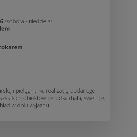
26
/sobota - niedziela/
adem
utokarem
ką i pielęgniarki, realizację podanego
zystkich obiektów ośrodka (hala, świetlice,
biad w dniu wyjazdu.