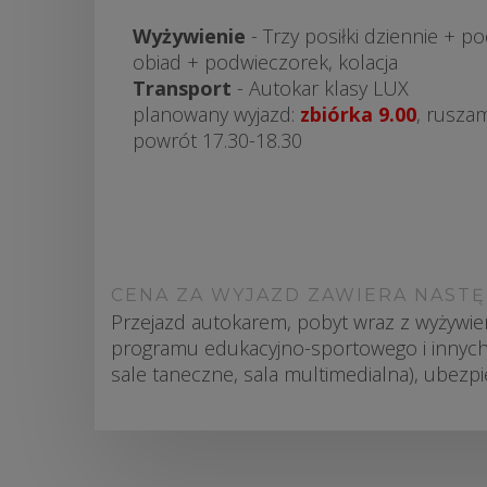
Wyżywienie
- Trzy posiłki dziennie + p
obiad + podwieczorek, kolacja
Transport
- Autokar klasy LUX
planowany wyjazd:
zbiórka 9.00
, ruszam
powrót 17.30-18.30
CENA ZA WYJAZD ZAWIERA NASTĘ
Przejazd autokarem, pobyt wraz z wyżywien
programu edukacyjno-sportowego i innych at
sale taneczne, sala multimedialna), ube