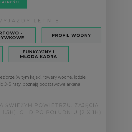
UALNOŚCI
WYJAZDY LETNIE
RTOWO -
PROFIL WODNY
RYWKOWE
FUNKCYJNY I
MŁODA KADRA
jeziorze (w tym kajaki, rowery wodne, łodzie
około 3-5 razy, poznają podstawowe arkana
 ŚWIEŻYM POWIETRZU. ZAJĘCIA
.5H), C I D PO POŁUDNIU (2 X 1H)