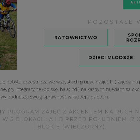
AKT
POZOSTAŁE 
SPO
RATOWNICTWO
ROZ
DZIECI MŁODSZE
e pobytu uczestniczą we wszystkich grupach zajęć tj. ( zajęcia na 
ne, gry integracyjne (boisko, hala) itd.) na każdych zajęciach są 
abawy podnoszą swoją sprawność w każdej z dziedzin.
Y PROGRAM ZAJĘĆ Z AKCENTEM NA RUCH NA
 5 BLOKACH: A I B PRZED POŁUDNIEM (2 X 1
I BLOK E (WIECZORNY).