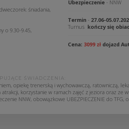
Ubezpieczenie
- NNW
odwieczorek: śniadania,
Termin
-
27.06-05.07.20
Turnus
kończy się obi
y o 9.30-9.45,
Cena:
3099 zł
dojazd A
PUJĄCE ŚWIADCZENIA:
iem, opiekę trenerską i wychowawczą, ratowniczą, lekars
rakcji, korzystanie w ramach zajęć z jeziora oraz ze ws
zpieczenie NNW, obowiązkowe UBEZPIECZENIE do TFG, o