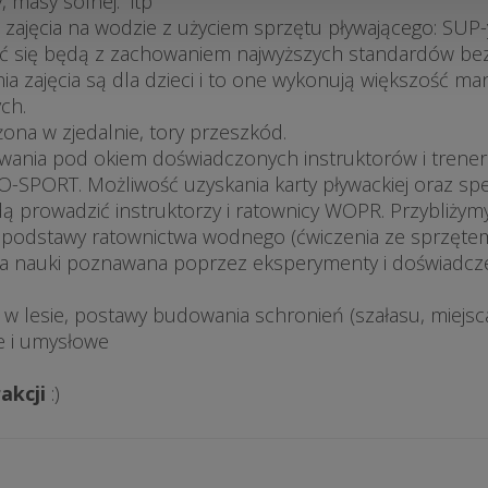
y, masy solnej. itp
 zajęcia na wodzie z użyciem sprzętu pływającego: SUP-y
ć się będą z zachowaniem najwyższych standardów bez
żenia zajęcia są dla dzieci i to one wykonują większość
ch.
na w zjedalnie, tory przeszkód.
ywania pod okiem doświadczonych instruktorów i tren
PORT. Możliwość uzyskania karty pływackiej oraz specja
dą prowadzić instruktorzy i ratownicy WOPR. Przybliżym
podstawy ratownictwa wodnego (ćwiczenia ze sprzętem
na nauki poznawana poprzez eksperymenty i doświadcze
ć w lesie, postawy budowania schronień (szałasu, miejsc
e i umysłowe
akcji
:)