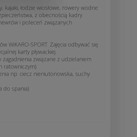
, kajaki, łodzie wiosłowe, rowery wodne.
pieczeństwa, z obecnością kadry
 manewrów i poleceń związanych
erów WiKARO-SPORT. Zajęcia odbywać się
lnej karty pływackiej.
y zagadnienia związane z udzielaniem
 ratowniczym).
nia np. ciecz nieniutonowska, suchy
a do spania).